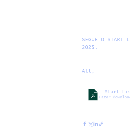
SEGUE O START L
2025.
Att,
- Start Li
Fazer downloa