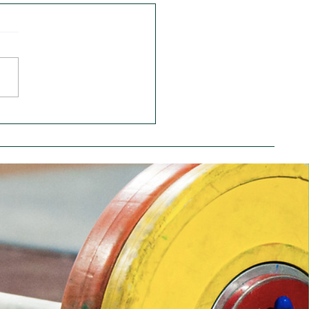
Brasileiro e
peonato Gaúcho -
4