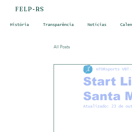
FELP-RS
História
Transparência
Notícias
Calen
All Posts
mTORsports VBT
Start L
Santa 
Atualizado:
23 de ou