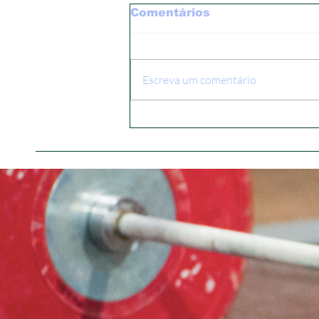
Comentários
Escreva um comentário
Start List - Campeonato
Gaúcho Sub15 e Sub17 -
2026