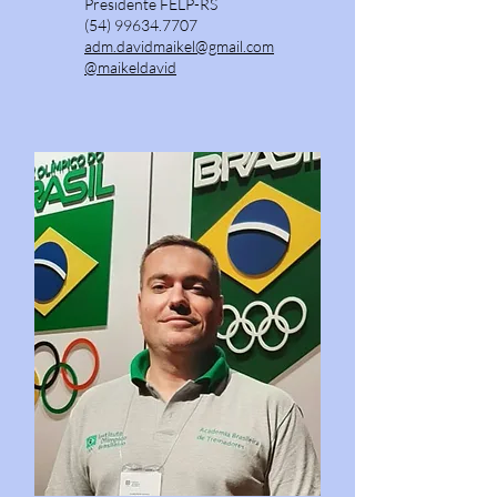
Presidente FELP-RS
(54) 99634.7707
adm.davidmaikel@gmail.com
@maikeldavid