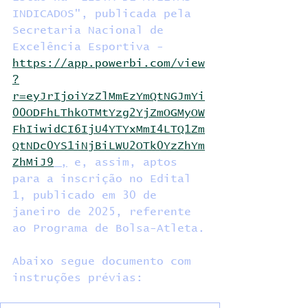
INDICADOS", publicada pela 
Secretaria Nacional de 
Excelência Esportiva - 
https://app.powerbi.com/view
?
r=eyJrIjoiYzZlMmEzYmQtNGJmYi
00ODFhLThkOTMtYzg2YjZmOGMyOW
FhIiwidCI6IjU4YTYxMmI4LTQ1Zm
QtNDc0YS1iNjBiLWU2OTk0YzZhYm
ZhMiJ9
 ,
 e, assim, aptos 
para a inscrição no Edital 
1, publicado em 30 de 
janeiro de 2025, referente 
ao Programa de Bolsa-Atleta.
Abaixo segue documento com 
instruções prévias: