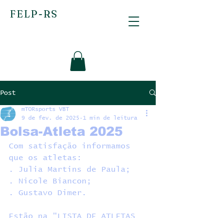
FELP-RS
Post
mTORsports VBT
9 de fev. de 2025
1 min de leitura
Bolsa-Atleta 2025
Com satisfação informamos 
que os atletas:
. Julia Martins de Paula;
. Nicole Biancon;
. Gustavo Dimer.
Estão na "LISTA DE ATLETAS 