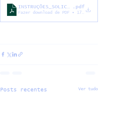
INSTRUÇÕES_SOLICITAÇÃO BOLSA ATLETA_
.pdf
Fazer download de PDF • 170KB
Ver tudo
Posts recentes