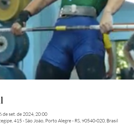
l
6 de set. de 2024, 20:00
egipe, 415 - São João, Porto Alegre - RS, 90540-020, Brasil