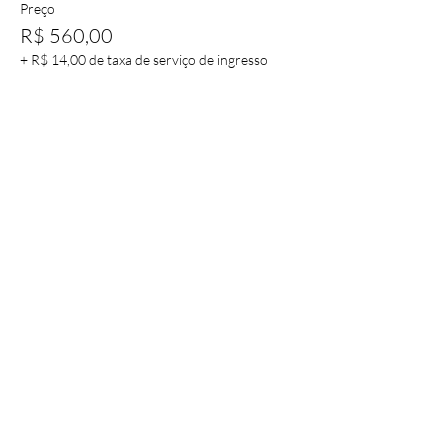
Preço
R$ 560,00
+ R$ 14,00 de taxa de serviço de ingresso
Compartilhe esse evento
JUNTOS TORNANDO O
ESTADO MAIS FORTE
FEDERAÇÃO ESPORTIVA DE