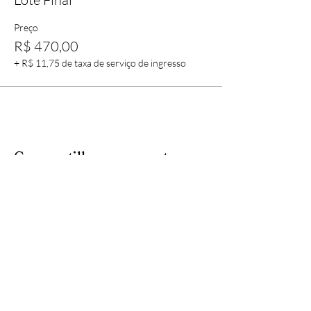
Preço
R$ 470,00
+ R$ 11,75 de taxa de serviço de ingresso
Compartilhe esse evento
JUNTOS TORNANDO O
ESTADO MAIS FORTE