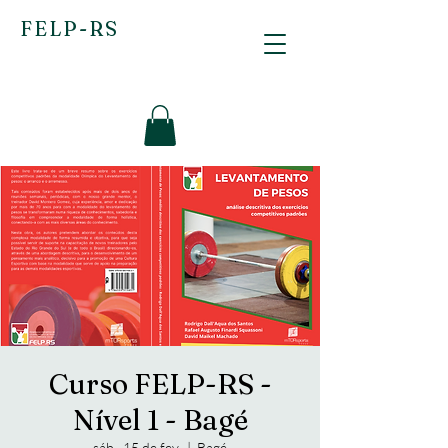
FELP-RS
Curso FELP-RS -
Nível 1 - Bagé
sáb., 15 de fev.
  |  
Bagé