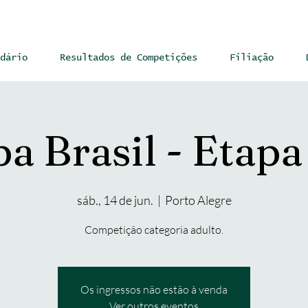
dário
Resultados de Competições
Filiação
a Brasil - Etapa
sáb., 14 de jun.
  |  
Porto Alegre
Competição categoria adulto.
Os ingressos não estão à venda
Ver outros eventos