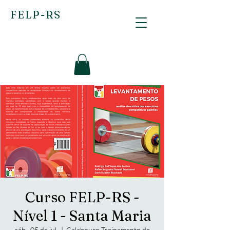
FELP-RS
Curso FELP-RS -
Nível 1 - Santa Maria
sáb., 05 de jul.
  |  
Calabouço Treinamento de